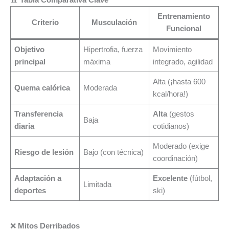
📊
Tabla Comparativa Clave
Entrenamiento
Criterio
Musculación
Funcional
Objetivo
Hipertrofia, fuerza
Movimiento
principal
máxima
integrado, agilidad
Alta (¡hasta 600
Quema calórica
Moderada
kcal/hora!)
Transferencia
Alta
(gestos
Baja
diaria
cotidianos)
Moderado (exige
Riesgo de lesión
Bajo (con técnica)
coordinación)
Adaptación a
Excelente
(fútbol,
Limitada
deportes
ski)
❌
Mitos Derribados