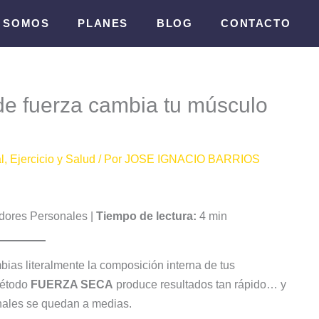
S SOMOS
PLANES
BLOG
CONTACTO
de fuerza cambia tu músculo
l
,
Ejercicio y Salud
/ Por
JOSE IGNACIO BARRIOS
dores Personales |
Tiempo de lectura:
4 min
as literalmente la composición interna de tus
método
FUERZA SECA
produce resultados tan rápido… y
nales se quedan a medias.