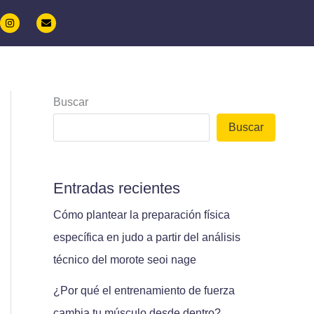
I
E
n
n
s
v
t
e
a
l
g
o
r
p
a
e
m
Buscar
Buscar
Entradas recientes
Cómo plantear la preparación física
específica en judo a partir del análisis
técnico del morote seoi nage
¿Por qué el entrenamiento de fuerza
cambia tu músculo desde dentro?